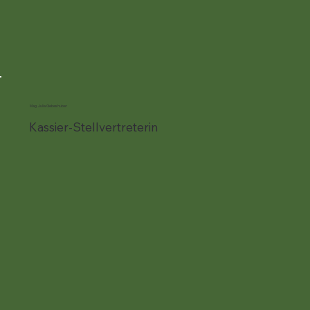
Mag. Julia Gebeshuber
Kassier-Stellvertreterin