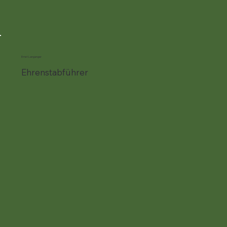
Ernst Langanger
Ehrenstabführer