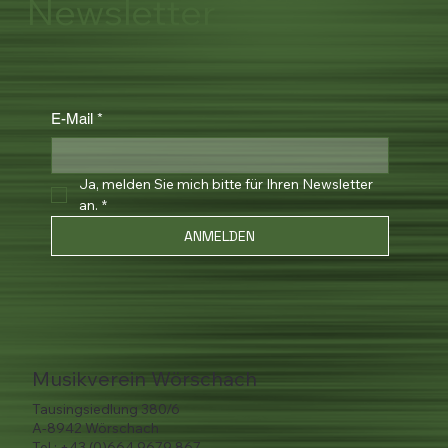
Newsletter
E-Mail
*
Ja, melden Sie mich bitte für Ihren Newsletter 
an.
*
ANMELDEN
Musikverein Wörschach
Tausingsiedlung 380/6
A-8942 Wörschach
Tel.:
+43 (0)664 9679 867