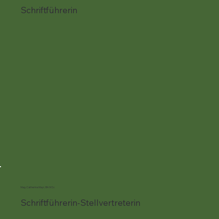
Schriftführerin
Mag. Catherina Mayr, BA MSc
Schriftführerin-Stellvertreterin