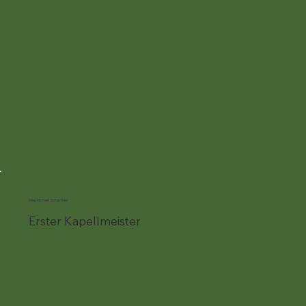
Mag. Michael Schachner
Erster Kapellmeister