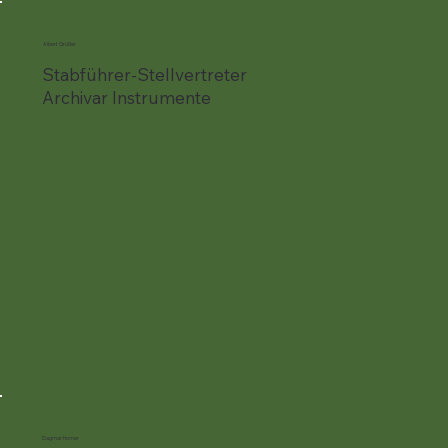
Albert Grüßer
Stabführer-Stellvertreter
Archivar Instrumente
Dagmar Horner