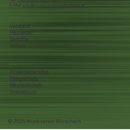
E-Mail:
info@musikvereinwoerschach.at
Verein
Vorstand
Mitglieder
Berichte
Videos
Allgemeines
Allgemeine Infos
Datenschutz
Mitgliedschaft
Impressum
© 2025 Musikverein Wörschach