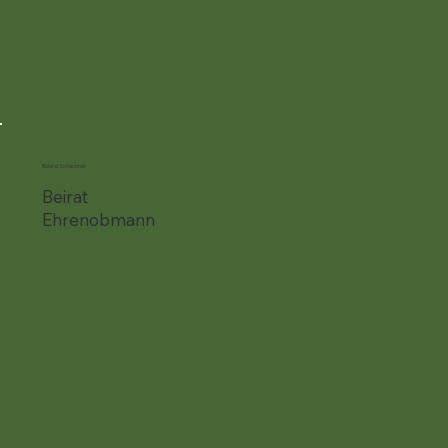
Roland Schachner
Beirat
Ehrenobmann