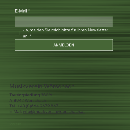
E-Mail
*
Ja, melden Sie mich bitte für Ihren Newsletter 
an.
*
ANMELDEN
Musikverein Wörschach
Tausingsiedlung 380/6
A-8942 Wörschach
Tel.:
+43 (0)664 9679 867
E-Mail:
info@musikvereinwoerschach.at
Verein