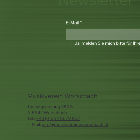
E-Mail
*
Ja, melden Sie mich bitte für Ihr
Musikverein Wörschach
Tausingsiedlung 380/6
A-8942 Wörschach
Tel.:
+43 (0)664 9679 867
E-Mail:
info@musikvereinwoerschach.at